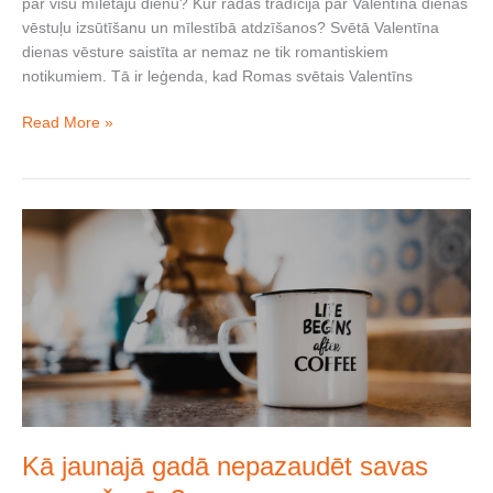
par visu mīlētāju dienu? Kur radās tradīcija par Valentīna dienas
vēstuļu izsūtīšanu un mīlestībā atdzīšanos? Svētā Valentīna
dienas vēsture saistīta ar nemaz ne tik romantiskiem
notikumiem. Tā ir leģenda, kad Romas svētais Valentīns
Read More »
Kā
jaunajā
gadā
nepazaudēt
savas
apņemšanās?
Kā jaunajā gadā nepazaudēt savas