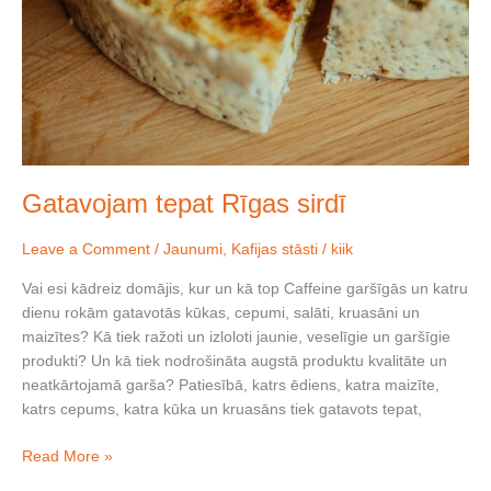
Gatavojam tepat Rīgas sirdī
Leave a Comment
/
Jaunumi
,
Kafijas stāsti
/
kiik
Vai esi kādreiz domājis, kur un kā top Caffeine garšīgās un katru
dienu rokām gatavotās kūkas, cepumi, salāti, kruasāni un
maizītes? Kā tiek ražoti un izloloti jaunie, veselīgie un garšīgie
produkti? Un kā tiek nodrošināta augstā produktu kvalitāte un
neatkārtojamā garša? Patiesībā, katrs ēdiens, katra maizīte,
katrs cepums, katra kūka un kruasāns tiek gatavots tepat,
Read More »