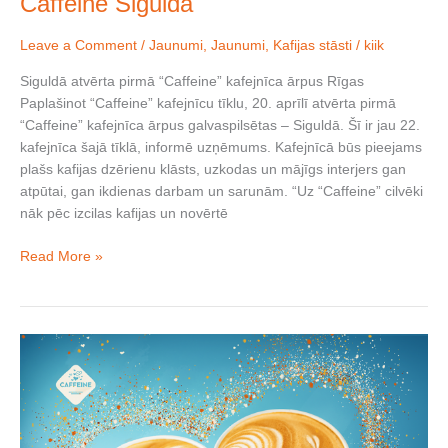
Caffeine Siguldā
Leave a Comment
/
Jaunumi
,
Jaunumi
,
Kafijas stāsti
/
kiik
Siguldā atvērta pirmā “Caffeine” kafejnīca ārpus Rīgas
Paplašinot “Caffeine” kafejnīcu tīklu, 20. aprīlī atvērta pirmā
“Caffeine” kafejnīca ārpus galvaspilsētas – Siguldā. Šī ir jau 22.
kafejnīca šajā tīklā, informē uzņēmums. Kafejnīcā būs pieejams
plašs kafijas dzērienu klāsts, uzkodas un mājīgs interjers gan
atpūtai, gan ikdienas darbam un sarunām. “Uz “Caffeine” cilvēki
nāk pēc izcilas kafijas un novērtē
Read More »
Valentīna
diena