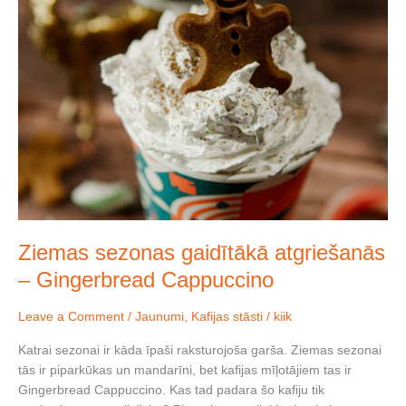
atgriešanās
–
Gingerbread
Cappuccino
Ziemas sezonas gaidītākā atgriešanās
– Gingerbread Cappuccino
Leave a Comment
/
Jaunumi
,
Kafijas stāsti
/
kiik
Katrai sezonai ir kāda īpaši raksturojoša garša. Ziemas sezonai
tās ir piparkūkas un mandarīni, bet kafijas mīļotājiem tas ir
Gingerbread Cappuccino. Kas tad padara šo kafiju tik