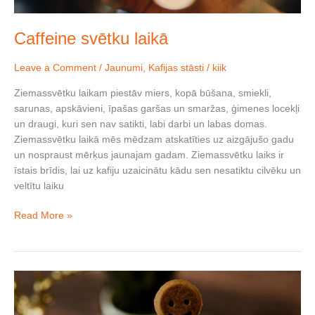
Caffeine svētku laikā
Leave a Comment
/
Jaunumi
,
Kafijas stāsti
/
kiik
Ziemassvētku laikam piestāv miers, kopā būšana, smiekli,
sarunas, apskāvieni, īpašas garšas un smaržas, ģimenes locekļi
un draugi, kuri sen nav satikti, labi darbi un labas domas.
Ziemassvētku laikā mēs mēdzam atskatīties uz aizgājušo gadu
un nospraust mērķus jaunajam gadam. Ziemassvētku laiks ir
īstais brīdis, lai uz kafiju uzaicinātu kādu sen nesatiktu cilvēku un
veltītu laiku
Read More »
Ziemas
sezonas
gaidītākā