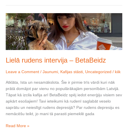
Lielā
rudens
intervija
–
BetaBeidz
Lielā rudens intervija – BetaBeidz
Leave a Comment
/
Jaunumi
,
Kafijas stāsti
,
Uncategorized
/
kiik
Atklāta, īsta un nesamākslota. Šie ir pirmie trīs vārdi kuri nāk
prātā domājot par vienu no populārākajām personībām Latvijā.
Tāpat kā izcila kafija arī BetaBeidz spēj iedot enerģiju visiem sev
apkārt esošajiem! Tavi ieteikumi kā rudenī saglabāt veselo
saprātu un neieslīgt rudens depresijā? Par rudens depresiju es
nemācēšu teikt, jo mani tā parasti piemeklē gada
Read More »