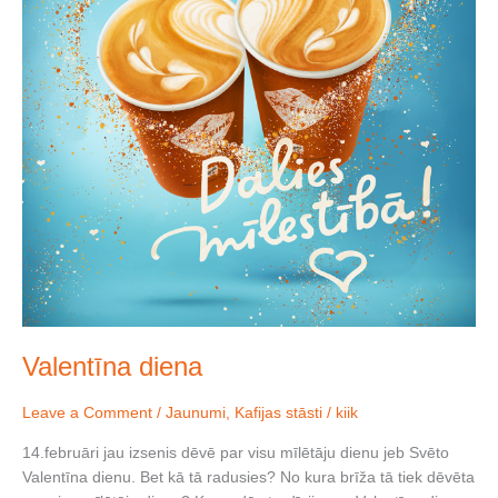
Valentīna diena
Leave a Comment
/
Jaunumi
,
Kafijas stāsti
/
kiik
14.februāri jau izsenis dēvē par visu mīlētāju dienu jeb Svēto
Valentīna dienu. Bet kā tā radusies? No kura brīža tā tiek dēvēta