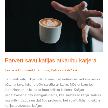
savu
kafijas
atkarību
karjerā
Pārvērt savu kafijas atkarību karjerā
Leave a Comment
/
Jaunumi
,
Kafijas stāsti
/
kiik
Ja tu mīli kafiju tikpat ļoti cik mēs, tad noteikti esi iedomājies kā
būtu, ja tava ikdiena būtu saistīta ar kafiju. Mēs gribam tevi
iedrošināt un teikt, ka tā būtu lieliska ikdiena. Kafijas
pagatavošana nav vienīgais darbs, kas saistīts ar kafiju. Kafijas
pasaulē ir daudz un dažādu profesiju, bet svarīgākās noteikti ir
kafijas audzētājs, kafijas