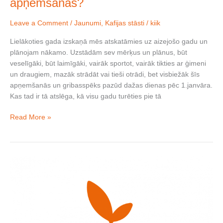
apņemšanās?
Leave a Comment
/
Jaunumi
,
Kafijas stāsti
/
kiik
Lielākoties gada izskaņā mēs atskatāmies uz aizejošo gadu un
plānojam nākamo. Uzstādām sev mērķus un plānus, būt
veselīgāki, būt laimīgāki, vairāk sportot, vairāk tikties ar ģimeni
un draugiem, mazāk strādāt vai tieši otrādi, bet visbiežāk šīs
apņemšanās un gribasspēks pazūd dažas dienas pēc 1.janvāra.
Kas tad ir tā atslēga, kā visu gadu turēties pie tā
Read More »
Janvāris
–
Neapēd
Zemeslodi
mēnesis