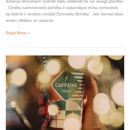
ikdienas lēmumiem izvērtēt kādu ietekmēt tie var sniegt planētai.
Cilvēku saimnieciskā darbība ir sakarsējusi mūsu zemeslodi,
tai šobrīd ir drudzis norāda“Dzīvnieku Brīvība”. Jeb ziemas kļūst
arvien siltākas un vasaras
Read More »
Caffeine
svētku
laikā