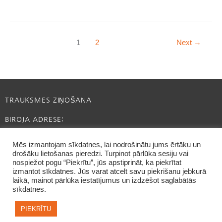
1
2
Next
→
TRAUKSMES ZIŅOŠANA
BIROJA ADRESE:
RĪGA, SATEKLES IELA 2B
Mēs izmantojam sīkdatnes, lai nodrošinātu jums ērtāku un
drošāku lietošanas pieredzi. Turpinot pārlūka sesiju vai
INFO@CAFFEINE.LV
nospiežot pogu “Piekrītu”, jūs apstiprināt, ka piekrītat
izmantot sīkdatnes. Jūs varat atcelt savu piekrišanu jebkurā
laikā, mainot pārlūka iestatījumus un izdzēšot saglabātās
sīkdatnes.
PIEKRĪTU