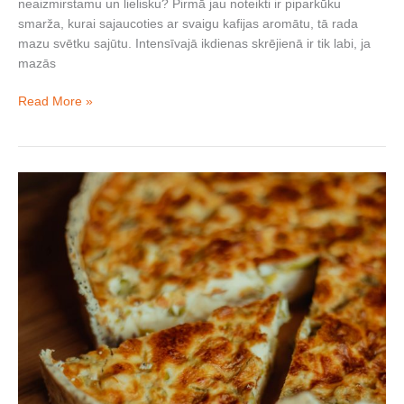
neaizmirstamu un lielisku? Pirmā jau noteikti ir piparkūku
smarža, kurai sajaucoties ar svaigu kafijas aromātu, tā rada
mazu svētku sajūtu. Intensīvajā ikdienas skrējienā ir tik labi, ja
mazās
Read More »
Gatavojam
tepat
Rīgas
sirdī