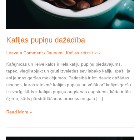
Kafijas pupiņu dažādība
Leave a Comment
/
Jaunumi
,
Kafijas stāsti
/
kiik
Kafejnīcās un lielveikalos ir liels kafiju pupiņu piedāvājums,
tāpēc, viegli apjukt un grūti izvēlēties sev labāko kafiju, īpaši, ja
esi jaunas garšas meklējumos. Patiesībā ir ļoti daudz dažādas
nianses, kuras ietekmē kafijas pupiņu un vēlāk arī kafijas garšu.
Ir svarīgi kāds ir kafijas pupiņu augšanas augstums, kāda ir tās
šķirne, kāds pārstrādāšanas process un galu […]
Read More »
Pārvērt