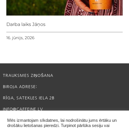
Darba laiks Jāņos
16. jūnijs, 2026
TRAUKSMES ZIŅOŠANA
BIROJA ADRESE:
RĪGA, SATEKLES IELA 2B
INFO@CAFFEINE.LV
Mēs izmantojam sīkdatnes, lai nodrošinātu jums ērtāku un
drošāku lietošanas pieredzi. Turpinot pārlūka sesiju vai