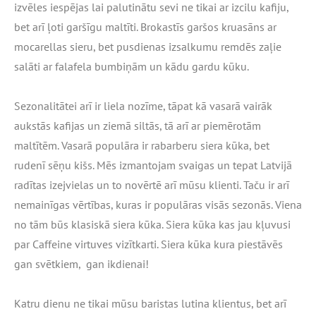
izvēles iespējas lai palutinātu sevi ne tikai ar izcilu kafiju,
bet arī ļoti garšīgu maltīti. Brokastīs garšos kruasāns ar
mocarellas sieru, bet pusdienas izsalkumu remdēs zaļie
salāti ar falafela bumbiņām un kādu gardu kūku.
Sezonalitātei arī ir liela nozīme, tāpat kā vasarā vairāk
aukstās kafijas un ziemā siltās, tā arī ar piemērotām
maltītēm. Vasarā populāra ir rabarberu siera kūka, bet
rudenī sēņu kišs. Mēs izmantojam svaigas un tepat Latvijā
radītas izejvielas un to novērtē arī mūsu klienti. Taču ir arī
nemainīgas vērtības, kuras ir populāras visās sezonās. Viena
no tām būs klasiskā siera kūka. Siera kūka kas jau kļuvusi
par Caffeine virtuves vizītkarti. Siera kūka kura piestāvēs
gan svētkiem, gan ikdienai!
Katru dienu ne tikai mūsu baristas lutina klientus, bet arī