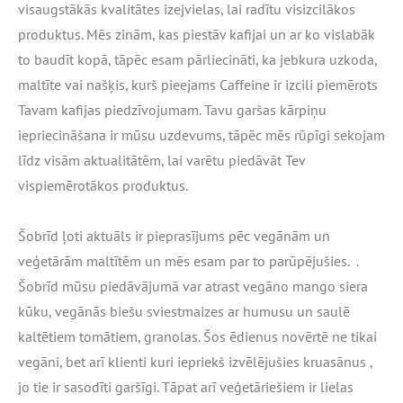
visaugstākās kvalitātes izejvielas, lai radītu visizcilākos
produktus. Mēs zinām, kas piestāv kafijai un ar ko vislabāk
to baudīt kopā, tāpēc esam pārliecināti, ka jebkura uzkoda,
maltīte vai našķis, kurš pieejams Caffeine ir izcili piemērots
Tavam kafijas piedzīvojumam. Tavu garšas kārpiņu
iepriecināšana ir mūsu uzdevums, tāpēc mēs rūpīgi sekojam
līdz visām aktualitātēm, lai varētu piedāvāt Tev
vispiemērotākos produktus.
Šobrīd ļoti aktuāls ir pieprasījums pēc vegānām un
veģetārām maltītēm un mēs esam par to parūpējušies. .
Šobrīd mūsu piedāvājumā var atrast vegāno mango siera
kūku, vegānās biešu sviestmaizes ar humusu un saulē
kaltētiem tomātiem, granolas. Šos ēdienus novērtē ne tikai
vegāni, bet arī klienti kuri iepriekš izvēlējušies kruasānus ,
jo tie ir sasodīti garšīgi. Tāpat arī veģetāriešiem ir lielas