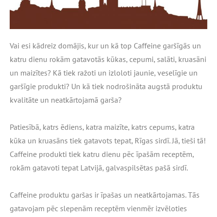
Vai esi kādreiz domājis, kur un kā top Caffeine garšīgās un
katru dienu rokām gatavotās kūkas, cepumi, salāti, kruasāni
un maizītes? Kā tiek ražoti un izloloti jaunie, veselīgie un
garšīgie produkti? Un kā tiek nodrošināta augstā produktu
kvalitāte un neatkārtojamā garša?
Patiesībā, katrs ēdiens, katra maizīte, katrs cepums, katra
kūka un kruasāns tiek gatavots tepat, Rīgas sirdī. Jā, tieši tā!
Caffeine produkti tiek katru dienu pēc īpašām receptēm,
rokām gatavoti tepat Latvijā, galvaspilsētas pašā sirdī.
Caffeine produktu garšas ir īpašas un neatkārtojamas. Tās
gatavojam pēc slepenām receptēm vienmēr izvēloties