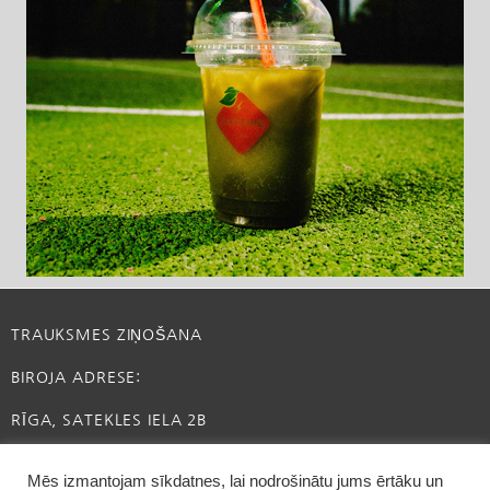
TRAUKSMES ZIŅOŠANA
BIROJA ADRESE:
RĪGA, SATEKLES IELA 2B
INFO@CAFFEINE.LV
Mēs izmantojam sīkdatnes, lai nodrošinātu jums ērtāku un