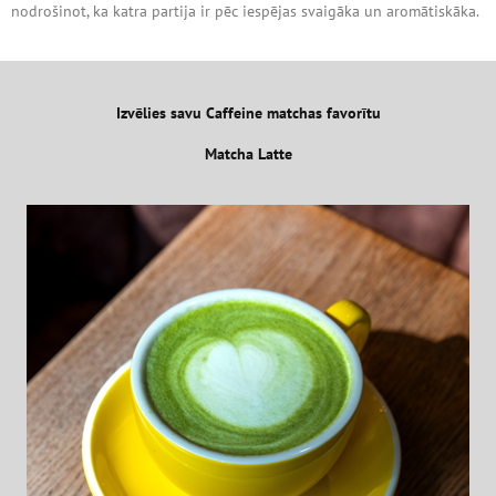
nodrošinot, ka katra partija ir pēc iespējas svaigāka un aromātiskāka.
Izvēlies savu Caffeine matchas favorītu
Matcha Latte