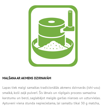
MALŠANA AR AKMENS DZIRNAVĀM
Lapas tiek maigi samaltas tradicionālās akmens dzirnavās (ishi-usu)
smalkā, koši zaļā pulverī. Šis lēnais un rūpīgais process samazina
karstumu un berzi, saglabājot maigās garšas nianses un uzturvielas.
Aptuveni viena stunda nepieciešama, lai samaltu tikai 30 g matcha,