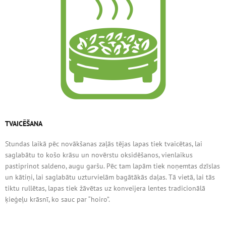
TVAICĒŠANA
Stundas laikā pēc novākšanas zaļās tējas lapas tiek tvaicētas, lai
saglabātu to košo krāsu un novērstu oksidēšanos, vienlaikus
pastiprinot saldeno, augu garšu. Pēc tam lapām tiek noņemtas dzīslas
un kātiņi, lai saglabātu uzturvielām bagātākās daļas. Tā vietā, lai tās
tiktu rullētas, lapas tiek žāvētas uz konveijera lentes tradicionālā
ķieģeļu krāsnī, ko sauc par “hoiro”.