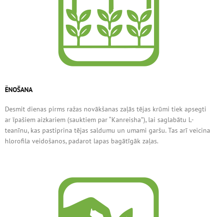
ĒNOŠANA
Desmit dienas pirms ražas novākšanas zaļās tējas krūmi tiek apsegti
ar īpašiem aizkariem (sauktiem par “Kanreisha”), lai saglabātu L-
teanīnu, kas pastiprina tējas saldumu un umami garšu. Tas arī veicina
hlorofila veidošanos, padarot lapas bagātīgāk zaļas.