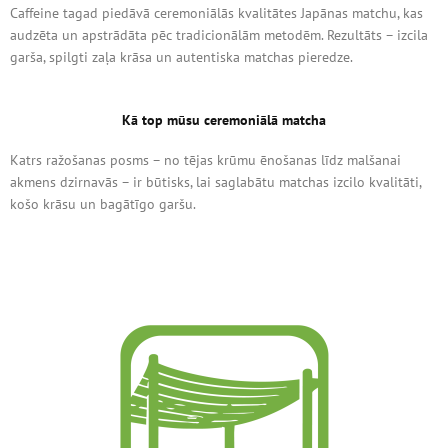
Caffeine tagad piedāvā ceremoniālās kvalitātes Japānas matchu, kas
audzēta un apstrādāta pēc tradicionālām metodēm. Rezultāts – izcila
garša, spilgti zaļa krāsa un autentiska matchas pieredze.
Kā top mūsu ceremoniālā matcha
Katrs ražošanas posms – no tējas krūmu ēnošanas līdz malšanai
akmens dzirnavās – ir būtisks, lai saglabātu matchas izcilo kvalitāti,
košo krāsu un bagātīgo garšu.