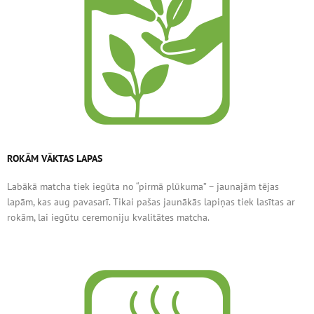
ROKĀM VĀKTAS LAPAS
Labākā matcha tiek iegūta no “pirmā plūkuma” – jaunajām tējas
lapām, kas aug pavasarī. Tikai pašas jaunākās lapiņas tiek lasītas ar
rokām, lai iegūtu ceremoniju kvalitātes matcha.