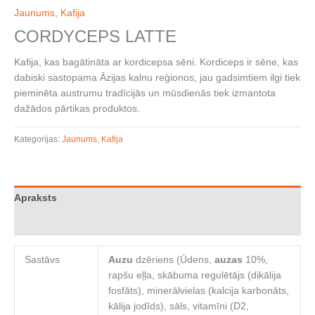
Jaunums
,
Kafija
CORDYCEPS LATTE
Kafija, kas bagātināta ar kordicepsa sēni. Kordiceps ir sēne, kas
dabiski sastopama Āzijas kalnu reģionos, jau gadsimtiem ilgi tiek
pieminēta austrumu tradīcijās un mūsdienās tiek izmantota
dažādos pārtikas produktos.
Kategorijas:
Jaunums
,
Kafija
Apraksts
Atsauksmes (0)
Sastāvs
Auzu
dzēriens (Ūdens,
auzas
10%,
rapšu eļļa, skābuma regulētājs (dikālija
fosfāts), minerālvielas (kalcija karbonāts,
kālija jodīds), sāls, vitamīni (D2,