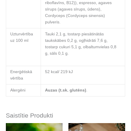
riboflavīns, B12)), espresso, agaves
sīrups (agaves sīrups, ūdens),
Cordyceps (Cordyceps sinensis)
pulveris.
Uzturvērtība
Tauki 2,1 g, tostarp piesātinātās
uz 100 ml
taukskābes 0,2 g, ogļhidrāti 7,6 g,
tostarp cukuri 5,1 g, olbaltumvielas 0,8
g, sāls 0,1 g.
Enerģētiskā
52 kcal/ 219 kJ
vērtība
Alergēni
Auzas (t.sk. glutēns)
.
Saistītie Produkti