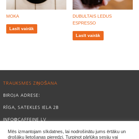
MOKA
DUBULTAIS LEDUS
ESPRESSO
Lasīt vairāk
Lasīt vairāk
TRAUKSMES ZIŅOŠANA
BIROJA ADRESE:
RĪGA, SATEKLES IELA 2B
INFO@CAFFEINE.LV
Mēs izmantojam sīkdatnes, lai nodrošinātu jums ērtāku un
drošāku lietošanas pieredzi. Turpinot pārlūka sesiju vai