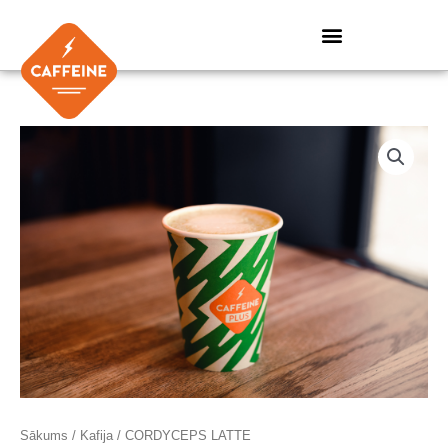
Skip
to
content
Sākums
/
Kafija
/ CORDYCEPS LATTE