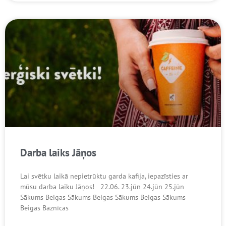
Darba laiks Jāņos
Lai svētku laikā nepietrūktu garda kafija, iepazīsties ar
mūsu darba laiku Jāņos! 22.06. 23.jūn 24.jūn 25.jūn
Sākums Beigas Sākums Beigas Sākums Beigas Sākums
Beigas Baznīcas