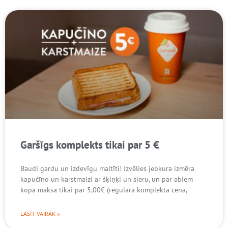
Garšīgs komplekts tikai par 5 €
Baudi gardu un izdevīgu maltīti! Izvēlies jebkura izmēra
kapučīno un karstmaizi ar šķiņķi un sieru, un par abiem
kopā maksā tikai par 5,00€ (regulārā komplekta cena,
LASĪT VAIRĀK »