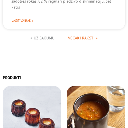
sadoties rokās, 82 % regulāri piedzīvo diskrimināciju, bet
katrs
LASĪT VAIRĀK »
« UZ SĀKUMU
VECĀKI RAKSTI »
PRODUKTI