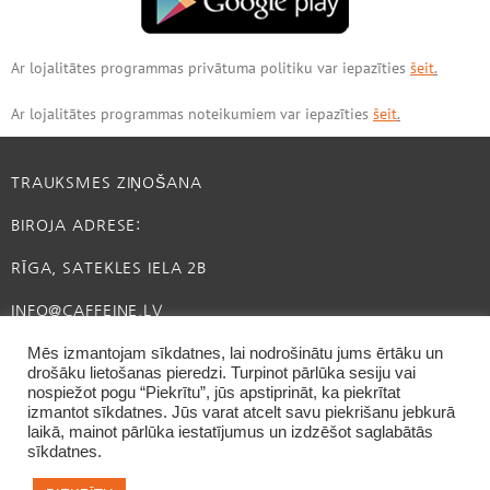
Ar lojalitātes programmas privātuma politiku var iepazīties
šeit
.
Ar lojalitātes programmas noteikumiem var iepazīties
šeit
.
TRAUKSMES ZIŅOŠANA
BIROJA ADRESE:
RĪGA, SATEKLES IELA 2B
INFO@CAFFEINE.LV
Mēs izmantojam sīkdatnes, lai nodrošinātu jums ērtāku un
drošāku lietošanas pieredzi. Turpinot pārlūka sesiju vai
nospiežot pogu “Piekrītu”, jūs apstiprināt, ka piekrītat
izmantot sīkdatnes. Jūs varat atcelt savu piekrišanu jebkurā
laikā, mainot pārlūka iestatījumus un izdzēšot saglabātās
sīkdatnes.