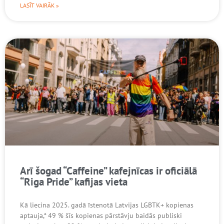
LASĪT VAIRĀK »
Arī šogad “Caffeine” kafejnīcas ir oficiālā
“Riga Pride” kafijas vieta
Kā liecina 2025. gadā īstenotā Latvijas LGBTK+ kopienas
aptauja,* 49 % šīs kopienas pārstāvju baidās publiski