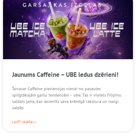
Jaunums Caffeine – UBE ledus dzērieni!
Šovasar Caffeine pievienojas vienai no pasaules
spilgtākajām garšu tendencēm – ube. Tas ir violets Filipīnu
saldais jams, kas iecienīts sava krēmīgā rakstura un maigi
saldās
LASĪT VAIRĀK »