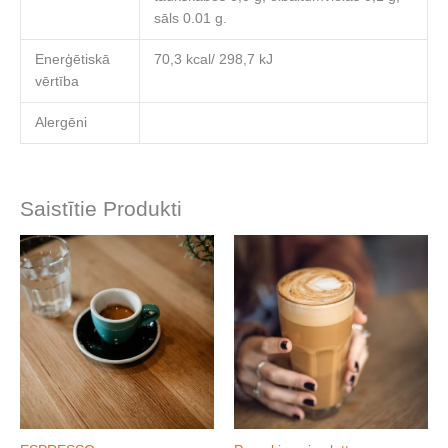
sāls 0.01 g.
Enerģētiskā
70,3 kcal/ 298,7 kJ
vērtība
Alergēni
Saistītie Produkti