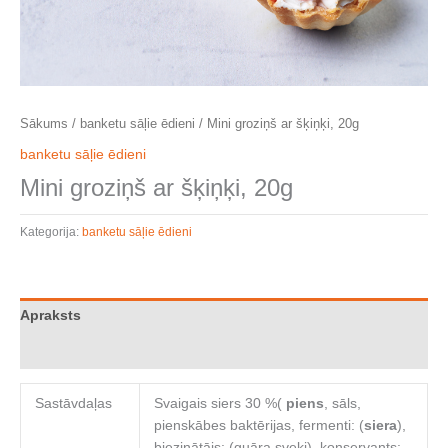
Sākums
/
banketu sāļie ēdieni
/ Mini groziņš ar šķiņķi, 20g
banketu sāļie ēdieni
Mini groziņš ar šķiņķi, 20g
Kategorija:
banketu sāļie ēdieni
Apraksts
Atsauksmes (0)
Sastāvdaļas
Svaigais siers 30 %(
piens
, sāls,
pienskābes baktērijas, fermenti: (
siera
),
biezinātājs: (guāra sveķi), konservants: