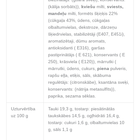
(kālija sorbāts)),
kviešu
milti,
sviests,
mandeļu
milti, formēts šķiņķis 22%
(cūkgaļa 43%, ūdens, cūkgaļas
olbaltumvielas, dekstroze, dārzeņu
šķiedrvielas, stabilizētāji (E407, E451i),
aromatizētaji, dūmu aromats,
antioksidanti ( E316), garšas
pastiprinātājs ( E 621), konservants ( E
250), krāsviela ( E120)), mārrutki (
mārrutki, ūdens, cukurs,
piena
pulveris,
rapšu eļļa, etiķis, sāls, skābuma
regulētājs: (citronskābe), ksantāna sveķi,
konservants: (nātrija metasulfīts)),
paprika, sezama sēklas.
Uzturvērtība
Tauki 19,3 g, tostarp: piesātinātās
uz 100 g
taukskābes 14,5 g, ogļhidrāti 16,4 g,
tostarp: cukuri 1,6 g, olbaltumvielas 10
g, sāls 1,1 g