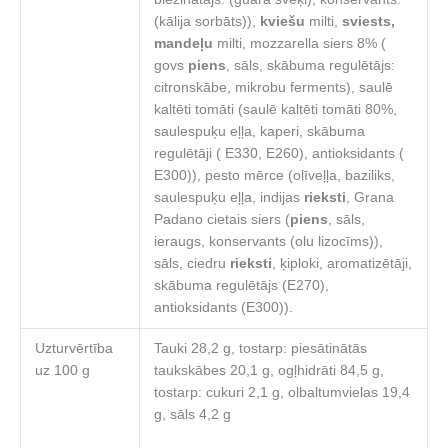
(kālija sorbāts)),
kviešu
milti,
sviests,
mandeļu
milti, mozzarella siers 8% (
govs
piens
, sāls, skābuma regulētājs:
citronskābe, mikrobu ferments), saulē
kaltēti tomāti (saulē kaltēti tomāti 80%,
saulespuķu eļļa, kaperi, skābuma
regulētāji ( E330, E260), antioksidants (
E300)), pesto mērce (olīveļļa, baziliks,
saulespuķu eļļa, indijas
rieksti
, Grana
Padano cietais siers (
piens
, sāls,
ieraugs, konservants (olu lizocīms)),
sāls, ciedru
rieksti
, ķiploki, aromatizētāji,
skābuma regulētājs (E270),
antioksidants (E300)).
Uzturvērtība
Tauki 28,2 g, tostarp: piesātinātās
uz 100 g
taukskābes 20,1 g, ogļhidrāti 84,5 g,
tostarp: cukuri 2,1 g, olbaltumvielas 19,4
g, sāls 4,2 g