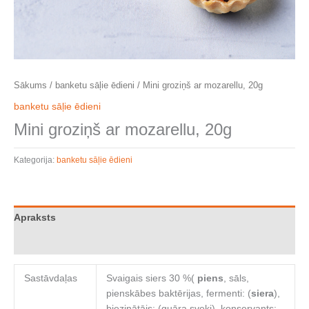
Sākums
/
banketu sāļie ēdieni
/ Mini groziņš ar mozarellu, 20g
banketu sāļie ēdieni
Mini groziņš ar mozarellu, 20g
Kategorija:
banketu sāļie ēdieni
Apraksts
Atsauksmes (0)
Sastāvdaļas
Svaigais siers 30 %(
piens
, sāls,
pienskābes baktērijas, fermenti: (
siera
),
biezinātājs: (guāra sveķi), konservants: