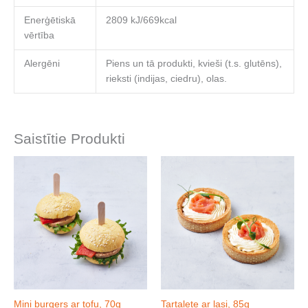
Enerģētiskā
2809 kJ/669kcal
vērtība
Alergēni
Piens un tā produkti, kvieši (t.s. glutēns),
rieksti (indijas, ciedru), olas.
Saistītie Produkti
Mini burgers ar tofu, 70g
Tartalete ar lasi, 85g