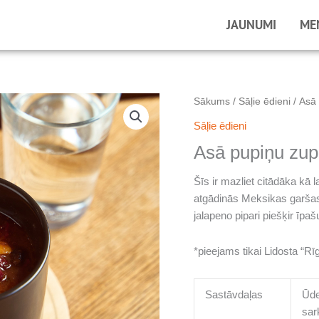
JAUNUMI
ME
Sākums
/
Sāļie ēdieni
/ Asā 
Sāļie ēdieni
Asā pupiņu zup
Šīs ir mazliet citādāka kā 
atgādinās Meksikas garšas. 
jalapeno pipari piešķir īp
*
pieejams tikai Lidosta “Rī
Sastāvdaļas
Ūde
sar