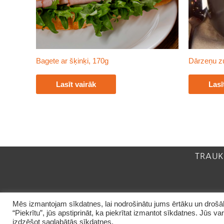
Bagete ar šķinķi, 170g
Dārzeņu z
Lasīt vairāk
Lasī
TRAUK
Mēs izmantojam sīkdatnes, lai nodrošinātu jums ērtāku un drošāku
“Piekrītu”, jūs apstiprināt, ka piekrītat izmantot sīkdatnes. Jūs v
izdzēšot saglabātās sīkdatnes.