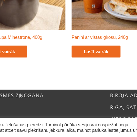
upa Minestrone, 400g
Panini ar vistas girosu, 240g
t vairāk
Lasīt vairāk
SMES ZIŅOŠANA
BIROJA A
RĪGA, SAT
INFO@CAF
 lietošanas pieredzi. Turpinot pārlūka sesiju vai nospiežot pogu
arat atcelt savu piekrišanu jebkurā laikā, mainot pārlūka iestatījumus u