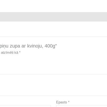
piņu zupa ar kvinoju, 400g”
ir atzīmēti kā
*
Epasts
*