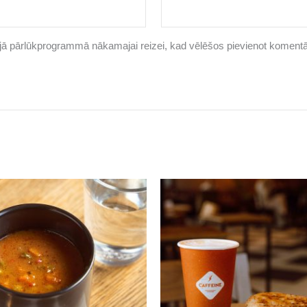
šajā pārlūkprogrammā nākamajai reizei, kad vēlēšos pievienot komentā