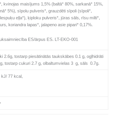
a*, kvinojas maisījums 1,5% (baltā* 80%, sarkanā* 15%,
nā* 5%), sīpolu pulveris*, grauzdēti sīpoli (sīpoli*,
espuķu eļļa*), ķiploku pulveris*, jūras sāls, rīsu milti*,
urs, koriandra lapas*, jalapeno asie pipari* 0,17%.
uksaimniecība ES/ārpus ES. LT-EKO-001
ki 2.6g, tostarp piesātinātās taukskābes 0.1 g, ogļhidrāti
 g, tostarp cukuri 2.7 g, olbaltumvielas 3 g, sāls 0.7g.
 kJ/ 77 kcal,
v