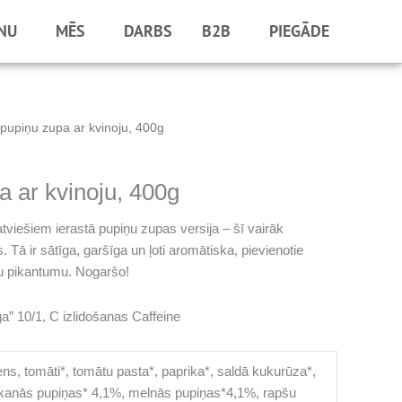
NU
MĒS
DARBS
B2B
PIEGĀDE
pupiņu zupa ar kvinoju, 400g
a ar kvinoju, 400g
latviešiem ierastā pupiņu zupas versija – šī vairāk
Tā ir sātīga, garšīga un ļoti aromātiska, pievienotie
ašu pikantumu. Nogaršo!
ga” 10/1, C izlidošanas Caffeine
ns, tomāti*, tomātu pasta*, paprika*, saldā kukurūza*,
kanās pupiņas* 4,1%, melnās pupiņas*4,1%, rapšu