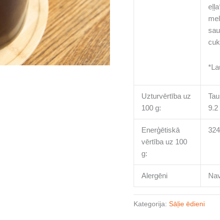
eļļ
mel
saul
cuk
*La
Uzturvērtība uz
Tau
100 g:
9.2
Enerģētiskā
324
vērtība uz 100
g:
Alergēni
Na
Kategorija:
Sāļie ēdieni