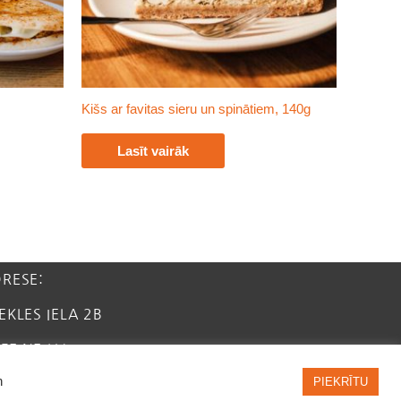
Kišs ar favitas sieru un spinātiem, 140g
Lasīt vairāk
DRESE:
EKLES IELA 2B
FEINE.LV
n
PIEKRĪTU