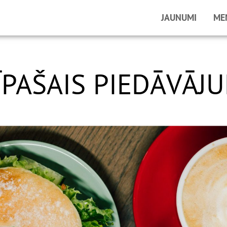
JAUNUMI
ME
ĪPAŠAIS PIEDĀVĀJ