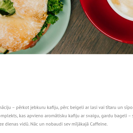
iju – pērkot jebkuru kafiju, pērc beigeli ar lasi vai tītaru un sī
komplekts, kas apvieno aromātisku kafiju ar svaigu, gardu bageli –
e dienas vidū. Nāc un nobaudi sev mīļākajā Caffeine.