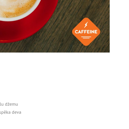
polu džemu
 spēka deva