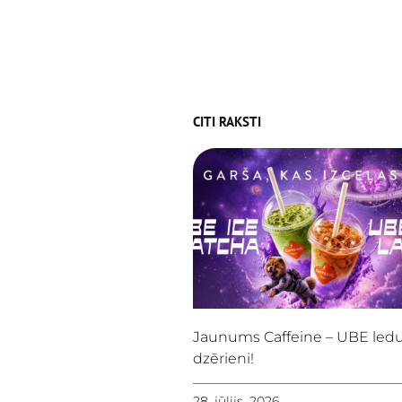
CITI RAKSTI
Jaunums Caffeine – UBE led
dzērieni!
28. jūlijs, 2026