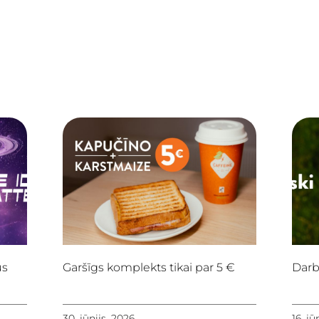
us
Garšīgs komplekts tikai par 5 €
Darb
30. jūnijs, 2026
16. jū