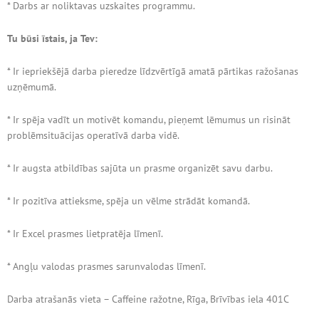
* Darbs ar noliktavas uzskaites programmu.
Tu būsi īstais, ja Tev:
* Ir iepriekšējā darba pieredze līdzvērtīgā amatā pārtikas ražošanas
uzņēmumā.
* Ir spēja vadīt un motivēt komandu, pieņemt lēmumus un risināt
problēmsituācijas operatīvā darba vidē.
* Ir augsta atbildības sajūta un prasme organizēt savu darbu.
* Ir pozitīva attieksme, spēja un vēlme strādāt komandā.
* Ir Excel prasmes lietpratēja līmenī.
* Angļu valodas prasmes sarunvalodas līmenī.
Darba atrašanās vieta – Caffeine ražotne, Rīga, Brīvības iela 401C