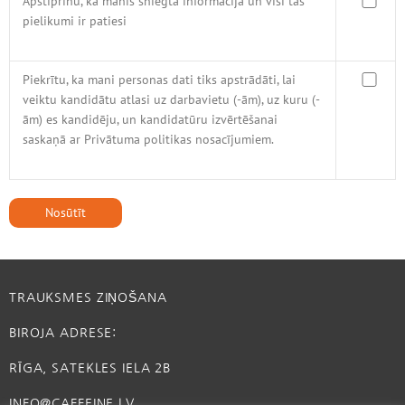
Apstiprinu, ka manis sniegtā informācija un visi tās
pielikumi ir patiesi
Piekrītu, ka mani personas dati tiks apstrādāti, lai
veiktu kandidātu atlasi uz darbavietu (-ām), uz kuru (-
ām) es kandidēju, un kandidatūru izvērtēšanai
saskaņā ar Privātuma politikas nosacījumiem.
TRAUKSMES ZIŅOŠANA
BIROJA ADRESE:
RĪGA, SATEKLES IELA 2B
INFO@CAFFEINE.LV