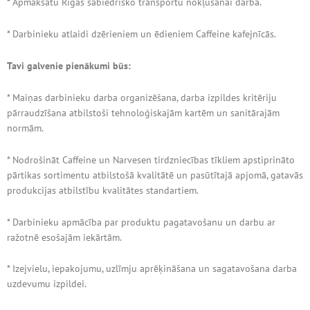
* Apmaksātu Rīgas sabiedrisko transportu nokļūšanai darbā.
* Darbinieku atlaidi dzērieniem un ēdieniem Caffeine kafejnīcās.
Tavi galvenie pienākumi būs:
* Maiņas darbinieku darba organizēšana, darba izpildes kritēriju
pārraudzīšana atbilstoši tehnoloģiskajām kartēm un sanitārajām
normām.
* Nodrošināt Caffeine un Narvesen tirdzniecības tīkliem apstiprināto
pārtikas sortimentu atbilstošā kvalitātē un pasūtītajā apjomā, gatavās
produkcijas atbilstību kvalitātes standartiem.
* Darbinieku apmācība par produktu pagatavošanu un darbu ar
ražotnē esošajām iekārtām.
* Izejvielu, iepakojumu, uzlīmju aprēķināšana un sagatavošana darba
uzdevumu izpildei.