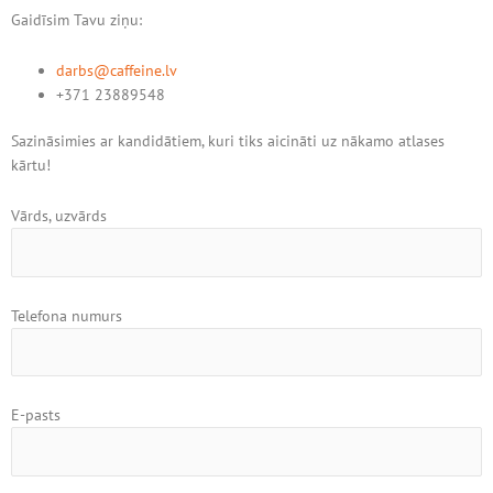
Gaidīsim Tavu ziņu:
darbs@caffeine.lv
+371 23889548
Sazināsimies ar kandidātiem, kuri tiks aicināti uz nākamo atlases
kārtu!
Vārds, uzvārds
Telefona numurs
E-pasts