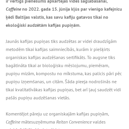
ir vērtīgs pienesums apkārtējās vides saglabāšanai,
Caffeine
no 2022. gada 15. jūnija kļūs par vienīgo kafejnīcu
ķēdi Baltijas valstīs, kas savu kafiju gatavos tikai no
ekoloģiski audzētām kafijas pupiņām.
Jaunās kafijas pupiņas tiks audzētas ar videi draudzīgām
metodēm tikai kafijas saimniecībās, kurām ir piešķirts
organiskas kafijas audzēšanas sertifikāts. To augsne tiks
bagātināta tikai ar bioloģisku mēslojumu, piemēram,
pupiņu mizām, kompostu no mīkstuma, kas palicis pāri pēc
pupiņu izņemšanas, un citām. Šāda pieeja nodrošinās ne
tikai kvalitatīvākas kafijas pupiņas, bet arī ļauj saudzēt vidi
pašās pupiņu audzēšanas vietās.
Komentējot pāreju uz organiskajām kafijas pupiņām,
Caffeine
mātesuzņēmuma
Reitan Convenience
valdes