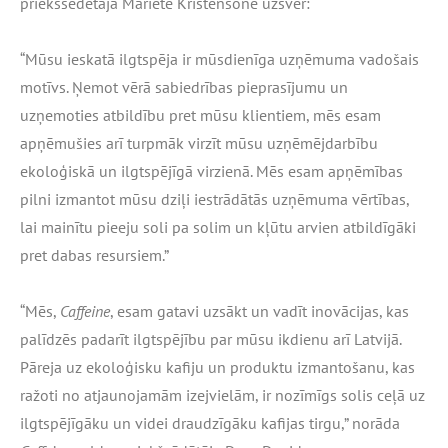
priekšsēdētāja Mariete Kristensone uzsver:
“Mūsu ieskatā ilgtspēja ir mūsdienīga uzņēmuma vadošais
motīvs. Ņemot vērā sabiedrības pieprasījumu un
uzņemoties atbildību pret mūsu klientiem, mēs esam
apņēmušies arī turpmāk virzīt mūsu uzņēmējdarbību
ekoloģiskā un ilgtspējīgā virzienā. Mēs esam apņēmības
pilni izmantot mūsu dziļi iestrādātās uzņēmuma vērtības,
lai mainītu pieeju soli pa solim un kļūtu arvien atbildīgāki
pret dabas resursiem.”
“Mēs,
Caffeine
, esam gatavi uzsākt un vadīt inovācijas, kas
palīdzēs padarīt ilgtspējību par mūsu ikdienu arī Latvijā.
Pāreja uz ekoloģisku kafiju un produktu izmantošanu, kas
ražoti no atjaunojamām izejvielām, ir nozīmīgs solis ceļā uz
ilgtspējīgāku un videi draudzīgāku kafijas tirgu,” norāda