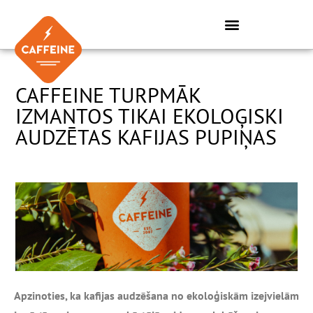
Skip
to
content
CAFFEINE TURPMĀK
IZMANTOS TIKAI EKOLOĢISKI
AUDZĒTAS KAFIJAS PUPIŅAS
Apzinoties, ka kafijas audzēšana no ekoloģiskām izejvielām