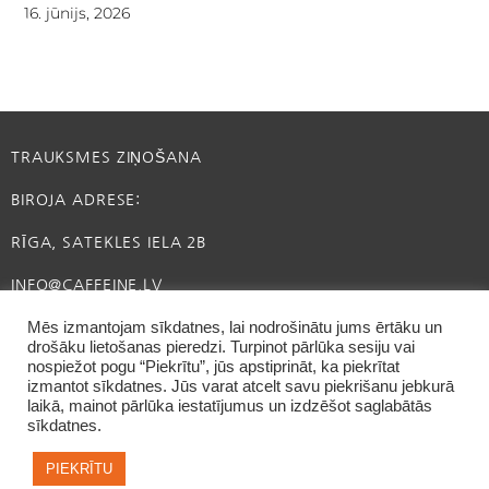
16. jūnijs, 2026
TRAUKSMES ZIŅOŠANA
BIROJA ADRESE:
RĪGA, SATEKLES IELA 2B
INFO@CAFFEINE.LV
Mēs izmantojam sīkdatnes, lai nodrošinātu jums ērtāku un
drošāku lietošanas pieredzi. Turpinot pārlūka sesiju vai
nospiežot pogu “Piekrītu”, jūs apstiprināt, ka piekrītat
izmantot sīkdatnes. Jūs varat atcelt savu piekrišanu jebkurā
laikā, mainot pārlūka iestatījumus un izdzēšot saglabātās
sīkdatnes.
PIEKRĪTU