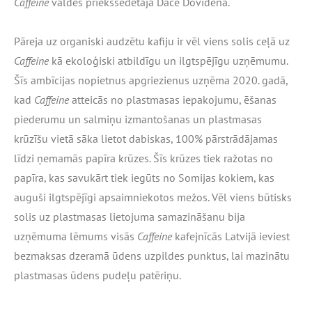
Caffeine
valdes priekšsēdētāja Dace Dovidena.
Pāreja uz organiski audzētu kafiju ir vēl viens solis ceļā uz
Caffeine
kā ekoloģiski atbildīgu un ilgtspējīgu uzņēmumu.
Šīs ambīcijas nopietnus apgriezienus uzņēma 2020. gadā,
kad
Caffeine
atteicās no plastmasas iepakojumu, ēšanas
piederumu un salmiņu izmantošanas un plastmasas
krūzīšu vietā sāka lietot dabiskas, 100% pārstrādājamas
līdzi ņemamās papīra krūzes. Šīs krūzes tiek ražotas no
papīra, kas savukārt tiek iegūts no Somijas kokiem, kas
auguši ilgtspējīgi apsaimniekotos mežos. Vēl viens būtisks
solis uz plastmasas lietojuma samazināšanu bija
uzņēmuma lēmums visās
Caffeine
kafejnīcās Latvijā ieviest
bezmaksas dzeramā ūdens uzpildes punktus, lai mazinātu
plastmasas ūdens pudeļu patēriņu.