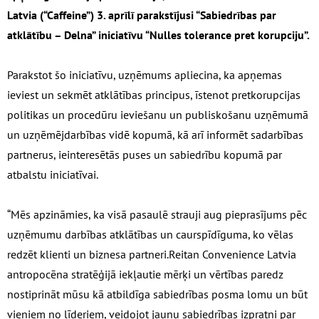
Latvia (“Caffeine”) 3. aprīlī parakstījusi “Sabiedrības par
atklātību – Delna” iniciatīvu “Nulles tolerance pret korupciju”.
Parakstot šo iniciatīvu, uzņēmums apliecina, ka apņemas
ieviest un sekmēt atklātības principus, īstenot pretkorupcijas
politikas un procedūru ieviešanu un publiskošanu uzņēmumā
un uzņēmējdarbības vidē kopumā, kā arī informēt sadarbības
partnerus, ieinteresētās puses un sabiedrību kopumā par
atbalstu iniciatīvai.
“Mēs apzināmies, ka visā pasaulē strauji aug pieprasījums pēc
uzņēmumu darbības atklātības un caurspīdīguma, ko vēlas
redzēt klienti un biznesa partneri.Reitan Convenience Latvia
antropocēna stratēģijā iekļautie mērķi un vērtības paredz
nostiprināt mūsu kā atbildīga sabiedrības posma lomu un būt
vieniem no līderiem, veidojot jaunu sabiedrības izpratni par