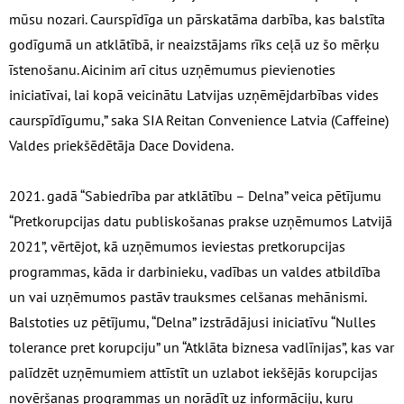
mūsu nozari. Caurspīdīga un pārskatāma darbība, kas balstīta
godīgumā un atklātībā, ir neaizstājams rīks ceļā uz šo mērķu
īstenošanu. Aicinim arī citus uzņēmumus pievienoties
iniciatīvai, lai kopā veicinātu Latvijas uzņēmējdarbības vides
caurspīdīgumu,” saka SIA Reitan Convenience Latvia (Caffeine)
Valdes priekšēdētāja Dace Dovidena.
2021. gadā “Sabiedrība par atklātību – Delna” veica pētījumu
“Pretkorupcijas datu publiskošanas prakse uzņēmumos Latvijā
2021”, vērtējot, kā uzņēmumos ieviestas pretkorupcijas
programmas, kāda ir darbinieku, vadības un valdes atbildība
un vai uzņēmumos pastāv trauksmes celšanas mehānismi.
Balstoties uz pētījumu, “Delna” izstrādājusi iniciatīvu “Nulles
tolerance pret korupciju” un “Atklāta biznesa vadlīnijas”, kas var
palīdzēt uzņēmumiem attīstīt un uzlabot iekšējās korupcijas
novēršanas programmas un norādīt uz informāciju, kuru