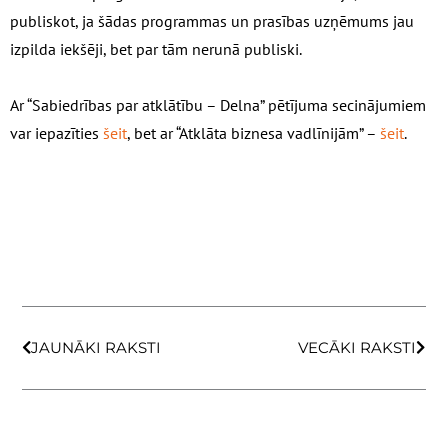
publiskot, ja šādas programmas un prasības uzņēmums jau
izpilda iekšēji, bet par tām nerunā publiski.
Ar “Sabiedrības par atklātību – Delna” pētījuma secinājumiem
var iepazīties
šeit
, bet ar “Atklāta biznesa vadlīnijām” –
šeit
.
Prev
Next
JAUNĀKI RAKSTI
VECĀKI RAKSTI