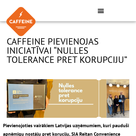
Skip
to
content
CAFFEINE PIEVIENOJAS
INICIATĪVAI “NULLES
TOLERANCE PRET KORUPCIJU”
Pievienojoties vairākiem Latvijas uzņēmumiem, kuri pauduši
apņēmīgu nostāju pret koruciju, SIA Reitan Convenience