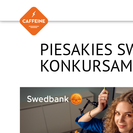
Skip
to
content
PIESAKIES 
KONKURSAM “