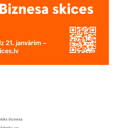
otiks biznesa
 fabriku un