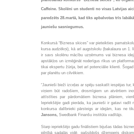
Caffeine. Skolēni un studenti no visas Latvijas 
paredzēts 28.martā, kad tiks apbalvotas trīs labāk
jauniešu sasniegumus.
Konkursā “Biznesa skices” var pieteikties pamatskolu (
kursa audzēkņi), kā arī augstskolu (bakalaura un 1.
ir savs skolēnu mācību uzņēmums vai biznesa ideja, 
apstākļos un izmēģināt noderīgus rīkus un platformas
tikai ekspertu žūrija, bet arī potenciālie klienti. Šoga
par planētu un cilvēkiem.
“Jaunieši bieži izceļas ar spēju saskatīt iespējas tur
viņiem būt radošiem, drosmīgiem un atvērtiem ino
attīstīties par pārdomātiem biznesa plāniem, vie
Iepriekšējie gadi pierāda, ka jaunieši ir gatavi radīt 
konkursa dalībnieki pārsteigs ar idejām, kas ne tik
Jansons,
Swedbank Finanšu institūta vadītājs.
Starp iepriekšējo gadu finālistiem bijušas tādas bizn
pilnībā sadalās vidē, pašsildošs džemperis diskom