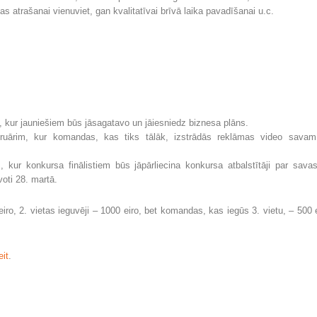
 atrašanai vienuviet, gan kvalitatīvai brīvā laika pavadīšanai u.c.
m, kur jauniešiem būs jāsagatavo un jāiesniedz biznesa plāns.
bruārim, kur komandas, kas tiks tālāk, izstrādās reklāmas video sava
 kur konkursa finālistiem būs jāpārliecina konkursa atbalstītāji par sava
voti 28. martā.
ro, 2. vietas ieguvēji – 1000 eiro, bet komandas, kas iegūs 3. vietu, – 500 
eit
.