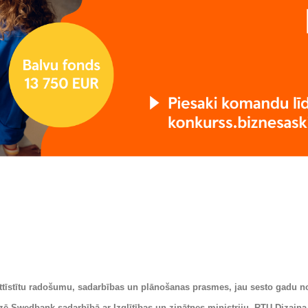
attīstītu radošumu, sadarbības un plānošanas prasmes, jau sesto gadu n
ē Swedbank sadarbībā ar Izglītības un zinātnes ministriju, RTU Dizaina