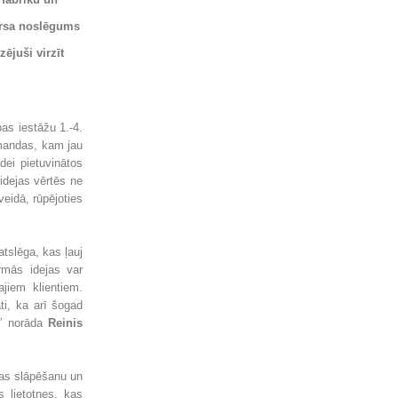
kursa noslēgums
ējuši virzīt
bas iestāžu 1.-4.
omandas, kam jau
dei pietuvinātos
idejas vērtēs ne
veidā, rūpējoties
atslēga, kas ļauj
rmās idejas var
jiem klientiem.
āti, ka arī šogad
”
norāda
Reinis
aņas slāpēšanu un
 lietotnes, kas