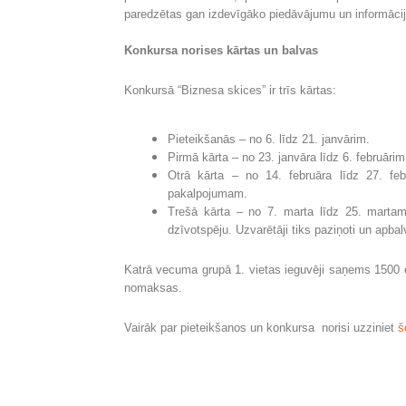
paredzētas gan izdevīgāko piedāvājumu un informācijas
Konkursa norises kārtas un balvas
Konkursā “Biznesa skices” ir trīs kārtas:
Pieteikšanās – no 6. līdz 21. janvārim.
Pirmā kārta
– no 23. janvāra līdz 6. februāri
Otrā
kārta – no 14. februāra līdz 27. fe
pakalpojumam.
Trešā
kārta – no 7. marta līdz 25. martam,
dzīvotspēju. Uzvarētāji tiks paziņoti un apbal
Katrā vecuma grupā 1. vietas ieguvēji saņems 1500 ei
nomaksas.
Vairāk par pieteikšanos un konkursa norisi uzziniet
š