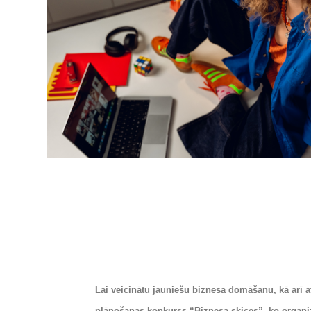
Lai veicinātu jauniešu biznesa domāšanu, kā arī 
plānošanas konkurss “Biznesa skices”, ko organiz