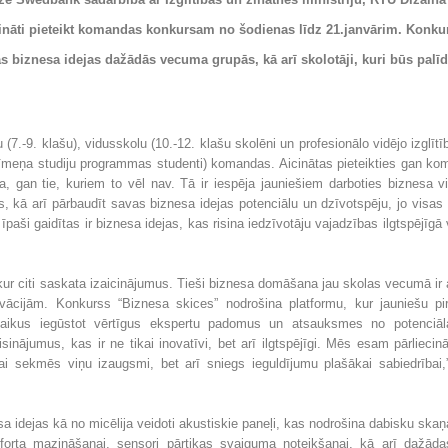
aicināti pieteikt komandas konkursam no šodienas līdz 21.janvārim. Kon
ās biznesa idejas dažādās vecuma grupās, kā arī skolotāji, kuri būs palīdz
7.-9. klašu), vidusskolu (10.-12. klašu skolēni un profesionālo vidējo izglītī
 līmeņa studiju programmas studenti) komandas. Aicinātas pieteikties gan k
gan tie, kuriem to vēl nav. Tā ir iespēja jauniešiem darboties biznesa vi
, kā arī pārbaudīt savas biznesa idejas potenciālu un dzīvotspēju, jo visas 
d īpaši gaidītas ir biznesa idejas, kas risina iedzīvotāju vajadzības ilgtspējīgā 
, kur citi saskata izaicinājumus. Tieši biznesa domāšana jau skolas vecumā ir 
vācijām. Konkurss “Biznesa skices” nodrošina platformu, kur jauniešu pi
nlaikus iegūstot vērtīgus ekspertu padomus un atsauksmes no potenciāla
risinājumus, kas ir ne tikai inovatīvi, bet arī ilgtspējīgi. Mēs esam pārliecin
ai sekmēs viņu izaugsmi, bet arī sniegs ieguldījumu plašākai sabiedrībai,
esa idejas kā no micēlija veidoti akustiskie paneļi, kas nodrošina dabisku sk
forta mazināšanai, sensori pārtikas svaiguma noteikšanai, kā arī dažādas