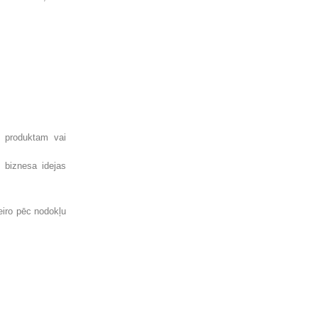
m produktam vai
s biznesa idejas
eiro pēc nodokļu