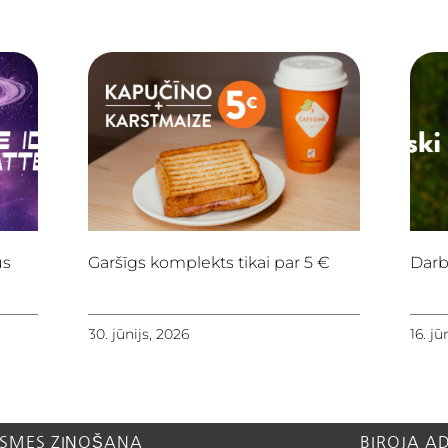
us
Garšīgs komplekts tikai par 5 €
Darb
30. jūnijs, 2026
16. jū
SMES ZIŅOŠANA
BIROJA A