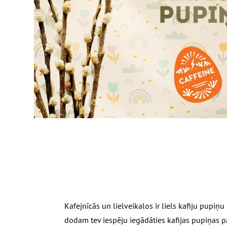
Kafejnīcās un lielveikalos ir liels kafiju pupiņ
dodam tev iespēju iegādāties kafijas pupiņas par