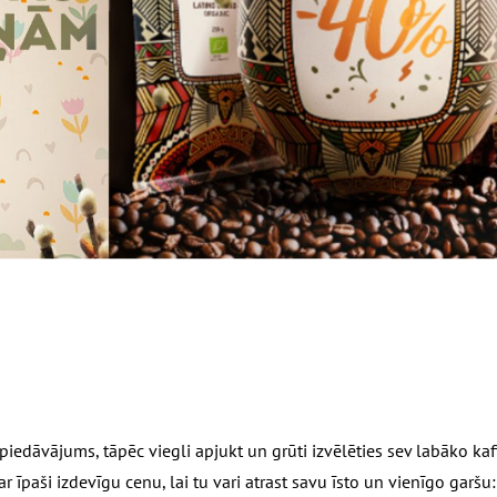
u piedāvājums, tāpēc viegli apjukt un grūti izvēlēties sev labāko kaf
 īpaši izdevīgu cenu, lai tu vari atrast savu īsto un vienīgo garšu