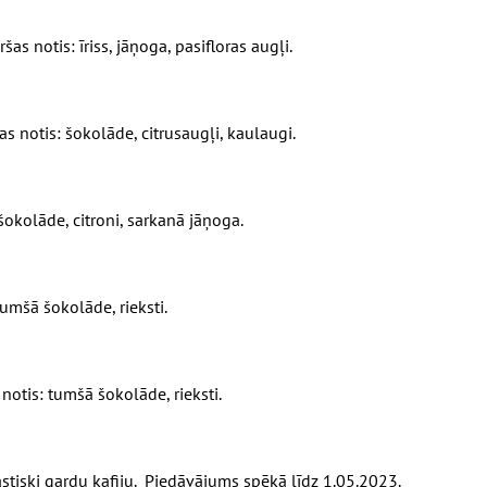
šas notis: īriss, jāņoga, pasifloras augļi.
as notis: šokolāde, citrusaugļi, kaulaugi.
, šokolāde, citroni, sarkanā jāņoga.
tumšā šokolāde, rieksti.
 notis: tumšā šokolāde, rieksti.
astiski gardu kafiju. Piedāvājums spēkā līdz 1.05.2023.