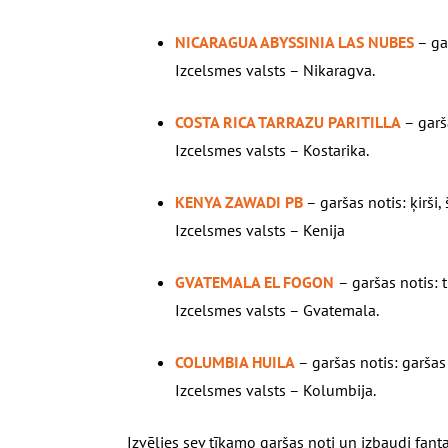
NICARAGUA ABYSSINIA LAS NUBES
– gar
Izcelsmes valsts – Nikaragva.
COSTA RICA TARRAZU PARITILLA
– garš
Izcelsmes valsts – Kostarika.
KENYA ZAWADI PB
– garšas notis: ķirši
Izcelsmes valsts – Kenija
GVATEMALA EL FOGON
– garšas notis: 
Izcelsmes valsts – Gvatemala.
COLUMBIA HUILA
– garšas notis: garšas
Izcelsmes valsts – Kolumbija.
Izvēlies sev tīkamo garšas noti un izbaudi fant