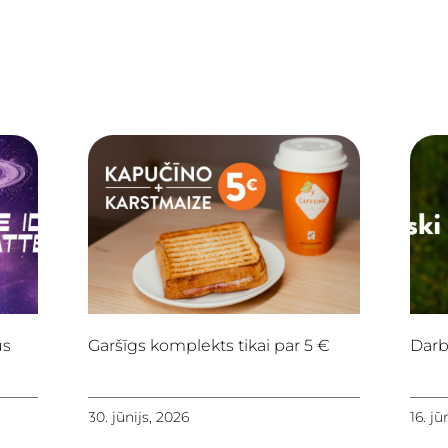
us
Garšīgs komplekts tikai par 5 €
Darb
30. jūnijs, 2026
16. jū