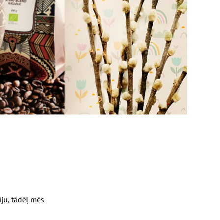
iju, tādēļ mēs
: