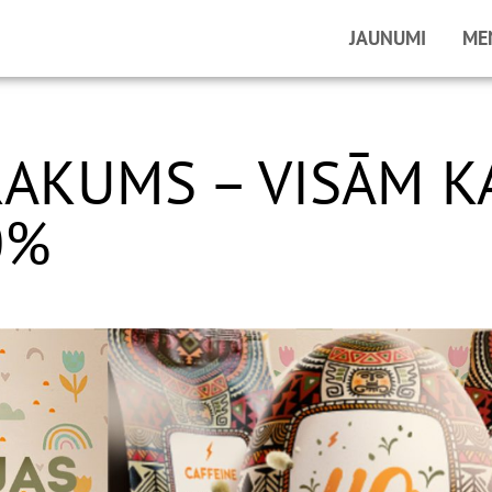
JAUNUMI
ME
AKUMS – VISĀM KA
0%