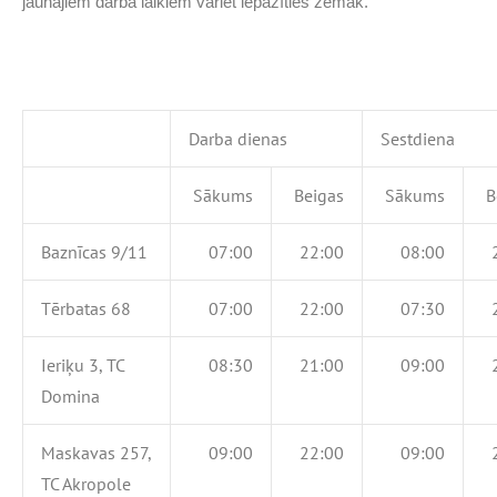
jaunajiem darba laikiem variet iepazīties zemāk.
Darba dienas
Sestdiena
Sākums
Beigas
Sākums
B
Baznīcas 9/11
07:00
22:00
08:00
Tērbatas 68
07:00
22:00
07:30
Ieriķu 3, TC
08:30
21:00
09:00
Domina
Maskavas 257,
09:00
22:00
09:00
TC Akropole