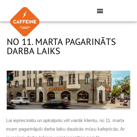
Skip
to
content
NO 11. MARTA PAGARINĀTS
DARBA LAIKS
Lai iepriecinātu un apkalpotu vēl vairāk klientu, no 11. marta
esam pagarinājuši darba laiku daudzās mūsu kafejnīcās. Ar