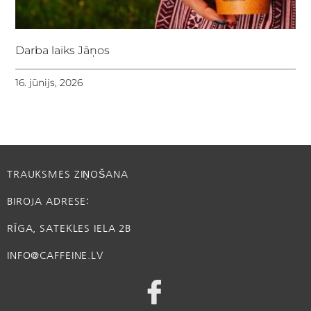
Darba laiks Jāņos
16. jūnijs, 2026
TRAUKSMES ZIŅOŠANA
BIROJA ADRESE:
RĪGA, SATEKLES IELA 2B
INFO@CAFFEINE.LV