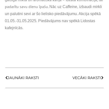
padarītu savu dienu īpašu.
Nāc uz Caffeine, izbaudi mirkli
un palutini sevi ar šo lielisko piedāvājumu. Akcija
spēkā
01.05.-31.05.2025. Piedāvājums nav spēkā Lidostas
kafejnīcās.
Prev
Next
JAUNĀKI RAKSTI
VECĀKI RAKSTI