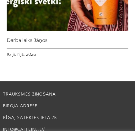
Darba laiks Jāņos
16. jūnijs, 2026
TRAUKSMES ZIŅOŠANA
BIROJA ADRESE:
RĪGA, SATEKLES IELA 2B
INFO@CAFFEINE.LV