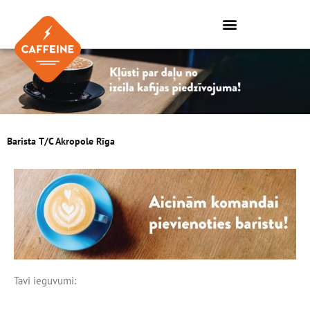
Skip
to
content
Barista T/C Akropole Rīga
Tavi ieguvumi: