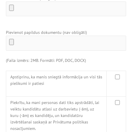
Pievienot papildus dokumentu (nav obligāti)
(Faila izmērs: 2MB. Formāti: PDF, DOC, DOCX)
Apstiprinu, ka manis sniegtā informācija un visi tās
pielikumi ir patiesi
Piekrītu, ka mani personas dati tiks apstrādāti, lai
veiktu kandidātu atlasi uz darbavietu (-ām), uz
kuru (-ām) es kandidēju, un kandidatūru
izvērtēšanai saskaņā ar Privātuma politikas
nosacījumiem.