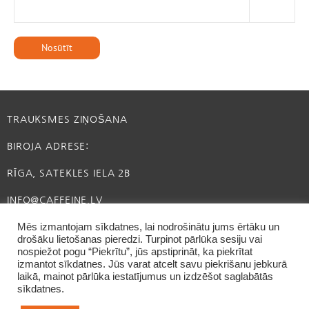
TRAUKSMES ZIŅOŠANA
BIROJA ADRESE:
RĪGA, SATEKLES IELA 2B
INFO@CAFFEINE.LV
Mēs izmantojam sīkdatnes, lai nodrošinātu jums ērtāku un
drošāku lietošanas pieredzi. Turpinot pārlūka sesiju vai
nospiežot pogu “Piekrītu”, jūs apstiprināt, ka piekrītat
izmantot sīkdatnes. Jūs varat atcelt savu piekrišanu jebkurā
laikā, mainot pārlūka iestatījumus un izdzēšot saglabātās
sīkdatnes.