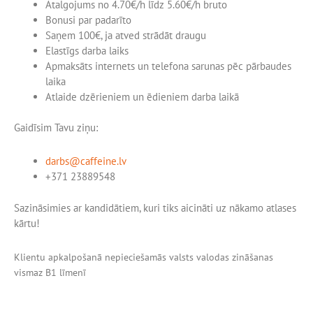
Atalgojums no 4.70€/h līdz 5.60€/h bruto
Bonusi par padarīto
Saņem 100€, ja atved strādāt draugu
Elastīgs darba laiks
Apmaksāts internets un telefona sarunas pēc pārbaudes
laika
Atlaide dzērieniem un ēdieniem darba laikā
Gaidīsim Tavu ziņu:
darbs@caffeine.lv
+371 23889548
Sazināsimies ar kandidātiem, kuri tiks aicināti uz nākamo atlases
kārtu!
Klientu apkalpošanā nepieciešamās valsts valodas zināšanas
vismaz B1 līmenī