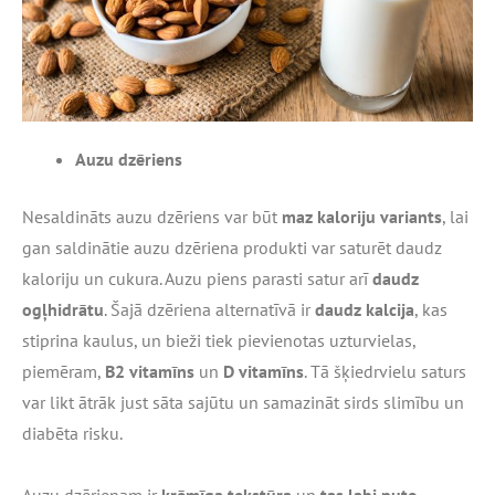
Auzu dzēriens
Nesaldināts auzu dzēriens var būt
maz kaloriju variants
, lai
gan saldinātie auzu dzēriena produkti var saturēt daudz
kaloriju un cukura. Auzu piens parasti satur arī
daudz
ogļhidrātu
. Šajā dzēriena alternatīvā ir
daudz kalcija
, kas
stiprina kaulus, un bieži tiek pievienotas uzturvielas,
piemēram,
B2 vitamīns
un
D vitamīns
. Tā šķiedrvielu saturs
var likt ātrāk just sāta sajūtu un samazināt sirds slimību un
diabēta risku.