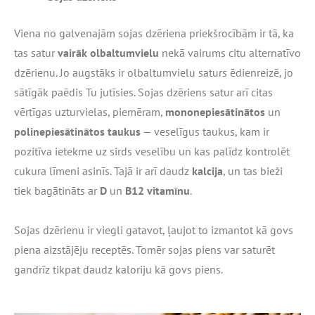
Viena no galvenajām sojas dzēriena priekšrocībām ir tā, ka
tas satur
vairāk olbaltumvielu
nekā vairums citu alternatīvo
dzērienu. Jo augstāks ir olbaltumvielu saturs ēdienreizē, jo
sātīgāk paēdis Tu jutīsies. Sojas dzēriens satur arī citas
vērtīgas uzturvielas, piemēram,
mononepiesātinātos
un
polinepiesātinātos taukus
— veselīgus taukus, kam ir
pozitīva ietekme uz sirds veselību un kas palīdz kontrolēt
cukura līmeni asinīs. Tajā ir arī daudz
kalcija
, un tas bieži
tiek bagātināts ar
D
un
B12 vitamīnu
.
Sojas dzērienu ir viegli gatavot, ļaujot to izmantot kā govs
piena aizstājēju receptēs. Tomēr sojas piens var saturēt
gandrīz tikpat daudz kaloriju kā govs piens.