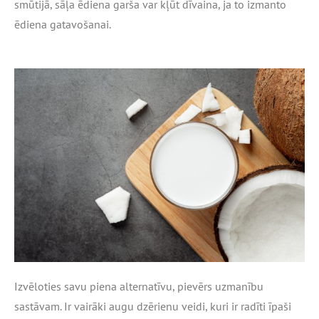
smūtijā, sāļa ēdiena garša var kļūt dīvaina, ja to izmanto
ēdiena gatavošanai.
Izvēloties savu piena alternatīvu, pievērs uzmanību
sastāvam. Ir vairāki augu dzērienu veidi, kuri ir radīti īpaši