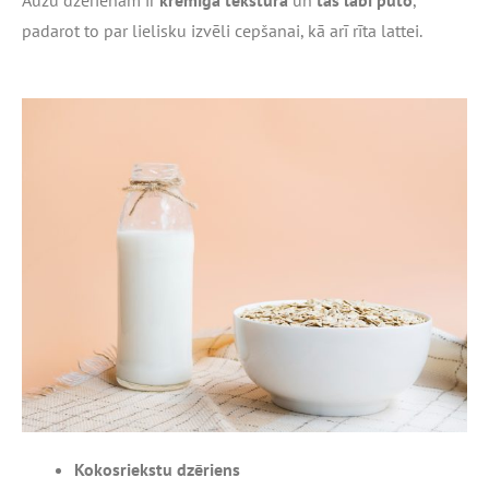
Auzu dzērienam ir
krēmīga tekstūra
un
tas labi puto
,
padarot to par lielisku izvēli cepšanai, kā arī rīta lattei.
Kokosriekstu dzēriens