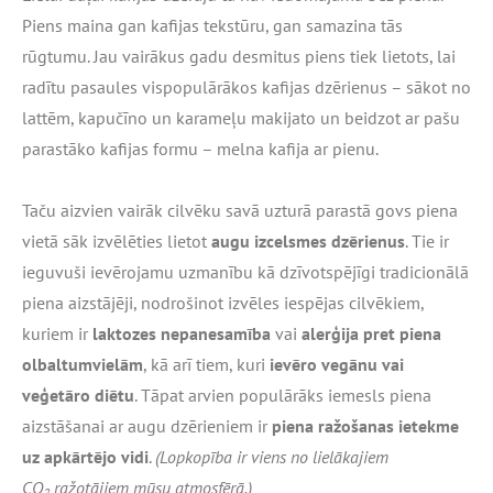
Piens maina gan kafijas tekstūru, gan samazina tās
rūgtumu. Jau vairākus gadu desmitus piens tiek lietots, lai
radītu pasaules vispopulārākos kafijas dzērienus – sākot no
lattēm, kapučīno un karameļu makijato un beidzot ar pašu
parastāko kafijas formu – melna kafija ar pienu.
Taču aizvien vairāk cilvēku savā uzturā parastā govs piena
vietā sāk izvēlēties lietot
augu izcelsmes dzērienus
. Tie ir
ieguvuši ievērojamu uzmanību kā dzīvotspējīgi tradicionālā
piena aizstājēji, nodrošinot izvēles iespējas cilvēkiem,
kuriem ir
laktozes nepanesamība
vai
alerģija pret piena
olbaltumvielām
, kā arī tiem, kuri
ievēro vegānu vai
veģetāro diētu
. Tāpat arvien populārāks iemesls piena
aizstāšanai ar augu dzērieniem ir
piena ražošanas ietekme
uz apkārtējo vidi
.
(Lopkopība ir viens no lielākajiem
CO
ražotājiem mūsu atmosfērā.)
2