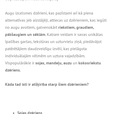
Augu izcelsmes dzērieni, kas pazīstami arī kā piena
alternatīvas jeb aizstājēji, attiecas uz dzērieniem, kas iegūti
no augu avotiem, galvenokārt
riekstiem, graudiem,
pākšaugiem un sēklām
. Katram veidam ir savas unikālas
īpašības garšas, tekstūras un uzturvielu ziņā, piedāvājot
patērētājiem daudzveidīgu izvēli, kas pielāgota
individuālajām vēlmēm un uztura vajadzībām.
Vispopulārākie ir
sojas, mandeļu, auzu
un
kokosriekstu
dzēriens.
Kāda tad īsti ir atšķirība starp šiem dzērieniem?
Sojas dzēriens