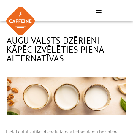
Skip
to
content
AUGU VALSTS DZĒRIENI –
KĀPĒC IZVĒLĒTIES PIENA
ALTERNATĪVAS
Lielai daļai kafijas dzērāju tā nav iedomājama bez piena.