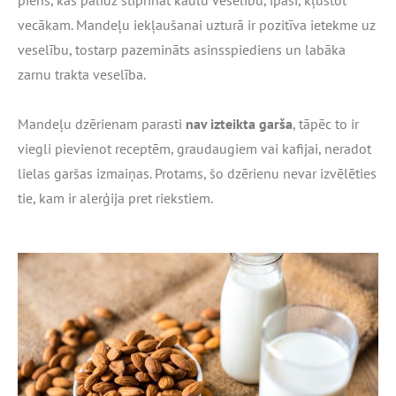
piens, kas palīdz stiprināt kaulu veselību, īpaši, kļūstot
vecākam. Mandeļu iekļaušanai uzturā ir pozitīva ietekme uz
veselību, tostarp pazemināts asinsspiediens un labāka
zarnu trakta veselība.
Mandeļu dzērienam parasti
nav izteikta garša
, tāpēc to ir
viegli pievienot receptēm, graudaugiem vai kafijai, neradot
lielas garšas izmaiņas. Protams, šo dzērienu nevar izvēlēties
tie, kam ir alerģija pret riekstiem.