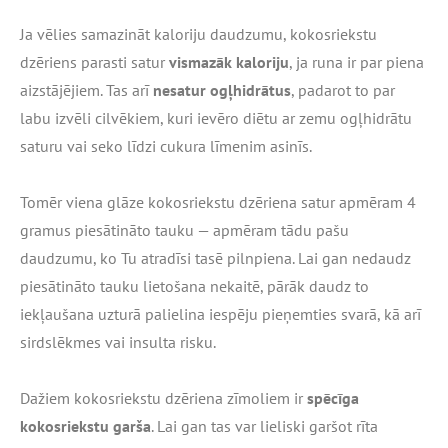
Ja vēlies samazināt kaloriju daudzumu, kokosriekstu
dzēriens parasti satur
vismazāk kaloriju
, ja runa ir par piena
aizstājējiem. Tas arī
nesatur ogļhidrātus
, padarot to par
labu izvēli cilvēkiem, kuri ievēro diētu ar zemu ogļhidrātu
saturu vai seko līdzi cukura līmenim asinīs.
Tomēr viena glāze kokosriekstu dzēriena satur apmēram 4
gramus piesātināto tauku — apmēram tādu pašu
daudzumu, ko Tu atradīsi tasē pilnpiena. Lai gan nedaudz
piesātināto tauku lietošana nekaitē, pārāk daudz to
iekļaušana uzturā palielina iespēju pieņemties svarā, kā arī
sirdslēkmes vai insulta risku.
Dažiem kokosriekstu dzēriena zīmoliem ir
spēcīga
kokosriekstu garša
. Lai gan tas var lieliski garšot rīta