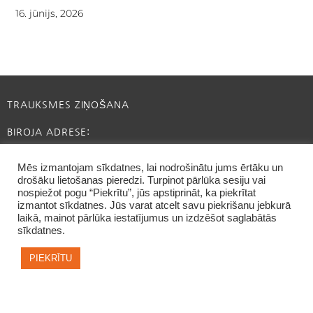
16. jūnijs, 2026
TRAUKSMES ZIŅOŠANA
BIROJA ADRESE:
RĪGA, SATEKLES IELA 2B
Mēs izmantojam sīkdatnes, lai nodrošinātu jums ērtāku un
drošāku lietošanas pieredzi. Turpinot pārlūka sesiju vai
INFO@CAFFEINE.LV
nospiežot pogu “Piekrītu”, jūs apstiprināt, ka piekrītat
izmantot sīkdatnes. Jūs varat atcelt savu piekrišanu jebkurā
laikā, mainot pārlūka iestatījumus un izdzēšot saglabātās
sīkdatnes.
PIEKRĪTU