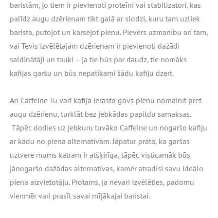
baristām, jo tiem ir pievienoti proteīni vai stabilizatori, kas
palīdz augu dzērienam tikt galā ar slodzi, kuru tam uzliek
barista, putojot un karsējot pienu. Pievērs uzmanību arī tam,
vai Tevis izvēlētajam dzērienam ir pievienoti dažādi
saldinātāji un tauki – ja tie būs par daudz, tie nomāks
kafijas garšu un būs nepatīkami šādu kafiju dzert.
Arī Caffeine Tu vari kafijā ierasto govs pienu nomainīt pret
augu dzērienu, turklāt bez jebkādas papildu samaksas.
Tāpēc dodies uz jebkuru tuvāko Caffeine un nogaršo kafiju
ar kādu no piena alternatīvām. Jāpatur prātā, ka garšas
uztvere mums katram ir atšķirīga, tāpēc visticamāk būs
jānogaršo dažādas alternatīvas, kamēr atradīsi savu ideālo
piena aizvietotāju. Protams, ja nevari izvēlēties, padomu
vienmēr vari prasīt savai mīļākajai baristai.