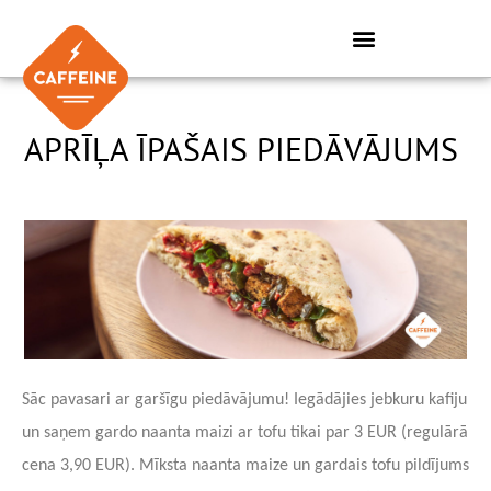
Skip
to
content
APRĪĻA ĪPAŠAIS PIEDĀVĀJUMS
Sāc pavasari ar garšīgu piedāvājumu! Iegādājies jebkuru kafiju
un saņem gardo naanta maizi ar tofu tikai par 3 EUR (regulārā
cena 3,90 EUR). Mīksta naanta maize un gardais tofu pildījums