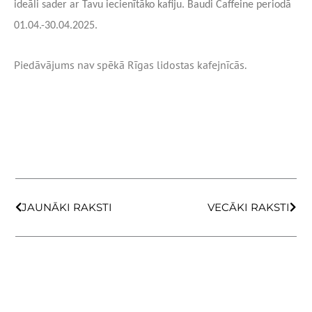
ideāli sader ar Tavu iecienītāko kafiju. Baudi Caffeine periodā
01.04.-30.04.2025.
Piedāvājums nav spēkā Rīgas lidostas kafejnīcās.
Prev
Next
JAUNĀKI RAKSTI
VECĀKI RAKSTI