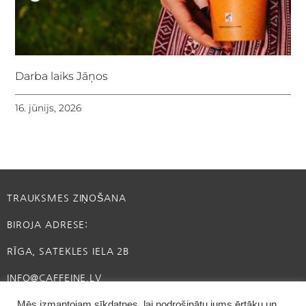
Darba laiks Jāņos
16. jūnijs, 2026
TRAUKSMES ZIŅOŠANA
BIROJA ADRESE:
RĪGA, SATEKLES IELA 2B
INFO@CAFFEINE.LV
Mēs izmantojam sīkdatnes, lai nodrošinātu jums ērtāku un