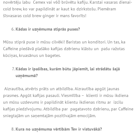
novērtēju labu Cemex vai v60 brūvētu kafiju. Karstai vasaras dienai-
cold brew, ko var papildināt ar kaut ko dzirkstošu. Piemēram
šīsvasaras cold brew ginger ir mans favorīts!
Kādas ir uzņēmuma stiprās puses?
Mūsu stiprā puse ir mūsu cilvēki! Baristas un konditori. Un tas, ka
Caffeine piedāvā plašāko kafijas dzērienu klāstu un pašu ražotas
kūciņas, kruasānus un bagetes.
Kādas ir īpašības, kurām būtu jāpiemīt, lai strādātu šajā
uzņēmumā?
Aizrautība, atvērts prāts un atbildība. Aizrautība apgūt jaunas
prasmes. Apgūt kafijas pasauli. Viesmīlība – klienti ir mūsu ikdiena
un mūsu uzdevums ir papildināt klientu ikdienas ritmu ar izcilu
kafijas piedzīvojumu. Atbildība par pagatavoto dzērienu, par Caffeine
sniegtajām un saņemtajām pozitīvajām emocijām.
Kura no uzņēmuma vērtībām Tev ir vistuvākā?