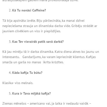
Kā Tu nonāci Caffeine?
Tā bija apzināta izvēle. Biju pārliecināta, ka manai dzīvei
nepieciešama strauja un dinamiska darba vide. Gribēju strādāt ar
jauniem cilvēkiem un viss ir piepildījies.
Kas Tev visvairāk patīk savā darbā?
Kā jau minēju tā ir darba dinamika. Katra diena atnes ko jaunu un
interesantu. Gandarījums, ka varam iepriecināt klientus. Kafijas
smarža un garša no manas ikrīta krūzītes.
Kāda kafija Tu būtu?
Klasika- viss melnais.
Kura ir Tava mīļākā kafija?
Ziemas mēnešos – americano vai, ja laika ir nedaudz vairāk –