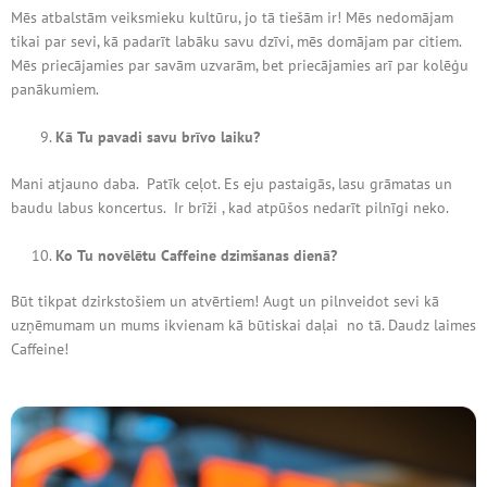
Mēs atbalstām veiksmieku kultūru, jo tā tiešām ir! Mēs nedomājam
tikai par sevi, kā padarīt labāku savu dzīvi, mēs domājam par citiem.
Mēs priecājamies par savām uzvarām, bet priecājamies arī par kolēģu
panākumiem.
Kā Tu pavadi savu brīvo laiku?
Mani atjauno daba. Patīk ceļot. Es eju pastaigās, lasu grāmatas un
baudu labus koncertus. Ir brīži , kad atpūšos nedarīt pilnīgi neko.
Ko Tu novēlētu Caffeine dzimšanas dienā?
Būt tikpat dzirkstošiem un atvērtiem! Augt un pilnveidot sevi kā
uzņēmumam un mums ikvienam kā būtiskai daļai no tā. Daudz laimes
Caffeine!