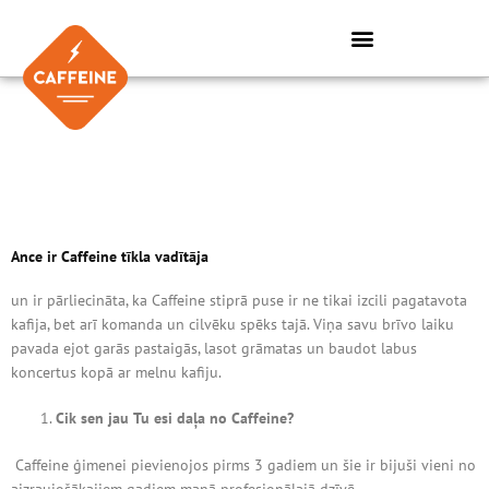
Skip
to
content
Ance ir Caffeine tīkla vadītāja
un ir pārliecināta, ka Caffeine stiprā puse ir ne tikai izcili pagatavota
kafija, bet arī komanda un cilvēku spēks tajā. Viņa savu brīvo laiku
pavada ejot garās pastaigās, lasot grāmatas un baudot labus
koncertus kopā ar melnu kafiju.
Cik sen jau Tu esi daļa no Caffeine?
Caffeine ģimenei pievienojos pirms 3 gadiem un šie ir bijuši vieni no
aizraujošākajiem gadiem manā profesionālajā dzīvē.