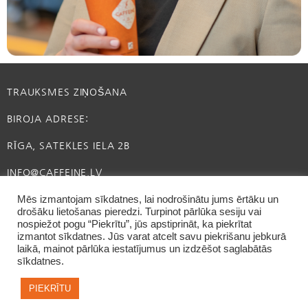
TRAUKSMES ZIŅOŠANA
BIROJA ADRESE:
RĪGA, SATEKLES IELA 2B
INFO@CAFFEINE.LV
Mēs izmantojam sīkdatnes, lai nodrošinātu jums ērtāku un
drošāku lietošanas pieredzi. Turpinot pārlūka sesiju vai
nospiežot pogu “Piekrītu”, jūs apstiprināt, ka piekrītat
izmantot sīkdatnes. Jūs varat atcelt savu piekrišanu jebkurā
laikā, mainot pārlūka iestatījumus un izdzēšot saglabātās
sīkdatnes.
PIEKRĪTU