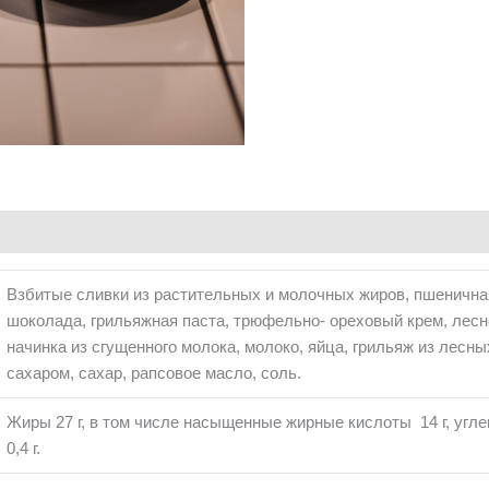
Взбитые сливки из растительных и молочных жиров, пшеничная
шоколада, грильяжная паста, трюфельно- ореховый крем, лесн
начинка из сгущенного молока, молоко, яйца, грильяж из лесн
сахаром, сахар, рапсовое масло, соль.
Жиры 27 г, в том числе насыщенные жирные кислоты 14 г, углевод
0,4 г.